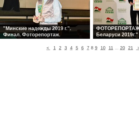
"Минские надежды 2019 г.".
ФОТОРЕПОРТАЖ.
Финал. Фоторепортаж.
Беларуси 2019г."
<
1
2
3
4
5
6
7
8
9
10
11
...
20
21