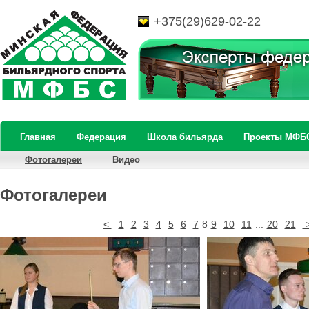
+375(29)629-02-22
Главная
Федерация
Школа бильярда
Проекты МФБ
Фотогалереи
Видео
Фотогалереи
<
1
2
3
4
5
6
7
8
9
10
11
...
20
21