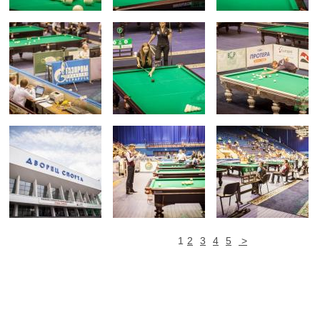
1
2
3
4
5
>