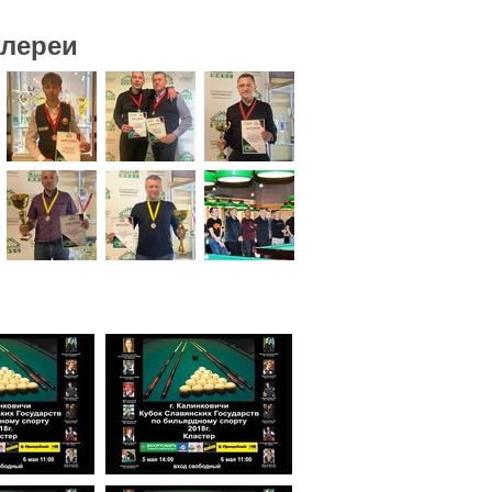
алереи