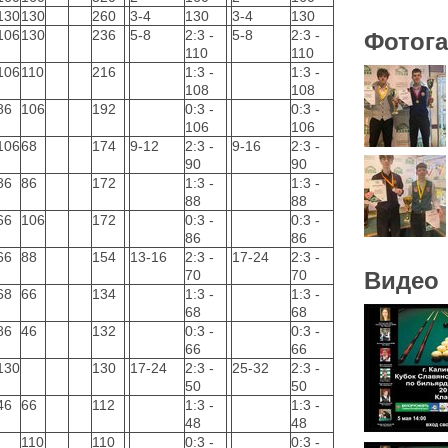
130
130
260
3-4
130
3-4
130
106
130
236
5-8
2:3 -
5-8
2:3 -
Фотог
110
110
106
110
216
1:3 -
1:3 -
108
108
86
106
192
0:3 -
0:3 -
106
106
106
68
174
9-12
2:3 -
9-16
2:3 -
90
90
86
86
172
1:3 -
1:3 -
88
88
66
106
172
0:3 -
0:3 -
86
86
66
88
154
13-16
2:3 -
17-24
2:3 -
70
70
Видео
68
66
134
1:3 -
1:3 -
68
68
86
46
132
0:3 -
0:3 -
66
66
130
130
17-24
2:3 -
25-32
2:3 -
50
50
46
66
112
1:3 -
1:3 -
48
48
110
110
0:3 -
0:3 -