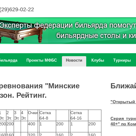
(29)629-02-22
бильярда
Проекты МФБС
Новости
Клубы
Турниры
ревнования "Минские
Ближа
зон. Рейтинг.
"Открытый 
1
2
3
4
Очки
Сетка
Сетка
Эт.
Эт.
Эт.
Эт.
64-8
64-16
Серия тур
200
200
400
1
200
1
200
40+" по Ко
160
160
320
2
160
2
160