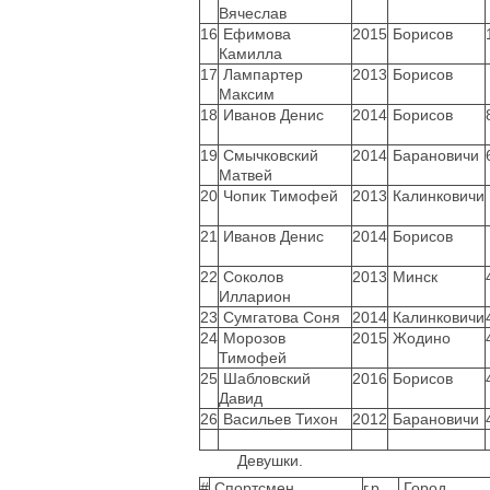
Вячеслав
16
Ефимова
2015
Борисов
Камилла
17
Лампартер
2013
Борисов
Максим
18
Иванов Денис
2014
Борисов
19
Смычковский
2014
Барановичи
Матвей
20
Чопик Тимофей
2013
Калинковичи
21
Иванов Денис
2014
Борисов
22
Соколов
2013
Минск
Илларион
23
Сумгатова Соня
2014
Калинковичи
24
Морозов
2015
Жодино
Тимофей
25
Шабловский
2016
Борисов
Давид
26
Васильев Тихон
2012
Барановичи
Девушки.
#
Спортсмен
г.р.
Город