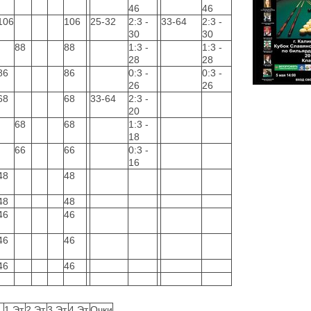
46
46
106
106
25-32
2:3 -
33-64
2:3 -
30
30
88
88
1:3 -
1:3 -
28
28
86
86
0:3 -
0:3 -
26
26
68
68
33-64
2:3 -
20
68
68
1:3 -
18
66
66
0:3 -
16
48
48
48
48
46
46
46
46
46
46
1 Эт.
2 Эт.
3 Эт.
4 Эт.
Очки