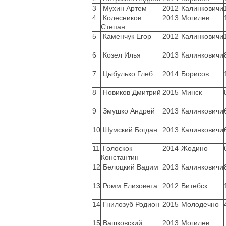
3
Мухин Артем
2012
Калинковичи
4
Колесников
2013
Могилев
Степан
5
Каменчук Егор
2012
Калинковичи
6
Козел Илья
2013
Калинковичи
7
Цыбулько Глеб
2014
Борисов
8
Новиков Дмитрий
2015
Минск
9
Змушко Андрей
2013
Калинковичи
10
Шумский Богдан
2013
Калинковичи
11
Голоскок
2014
Жодино
Константин
12
Белоцкий Вадим
2013
Калинковичи
13
Ромм Елизовета
2012
Витебск
14
Гнилозуб Родион
2015
Молодечно
15
Вашковский
2013
Могилев