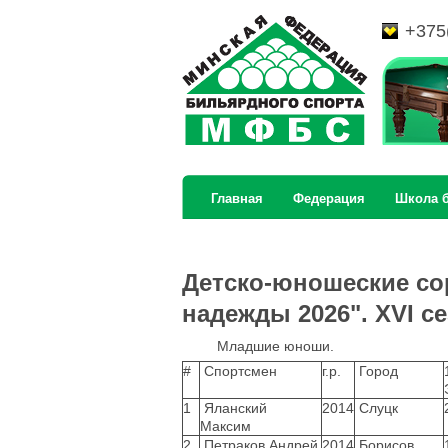
+375
Главная
Федерация
Школа 
Детско-юношеские со
надежды 2026". XVI се
Младшие юноши.
#
Спортсмен
г.р.
Город
1
Яланский
2014
Слуцк
Максим
2
Петраков Андрей
2014
Борисов