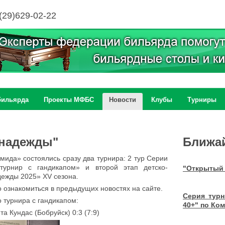
(29)629-02-22
бильярда
Проекты МФБС
Новости
Клубы
Турниры
 надежды"
Ближа
ида» состоялись сразу два турнира: 2 тур Серии
турнир с гандикапом» и второй этап детско-
"Открытый 
ежды 2025» XV сезона.
 ознакомиться в предыдущих новостях на сайте.
Серия тур
 турнира с гандикапом:
40+" по Ко
а Кундас (Бобруйск) 0:3 (7:9)