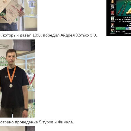
 который давал 10:6, победил Андрея Хотько 3:0.
отрено проведение 5 туров и Финала.