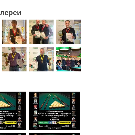
алереи