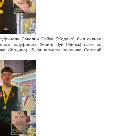
луфинале Савелий Сойка (Жодино) был силнее
тором полуфинале Кирилл Зуй (Минск) также со
ова (Жодино). В финальном поединке Савелий