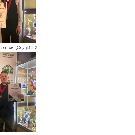
илович (Слуцк) 3:2