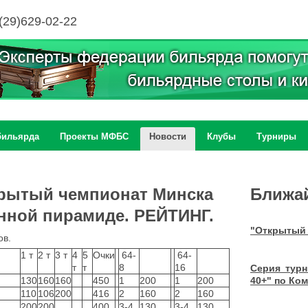
(29)629-02-22
бильярда
Проекты МФБС
Новости
Клубы
Турниры
крытый чемпионат Минска
Ближа
нной пирамиде. РЕЙТИНГ.
"Открытый 
ов.
1 т
2 т
3 т
4
5
Очки
64-
64-
т
т
8
16
Серия тур
130
160
160
450
1
200
1
200
40+" по Ко
110
106
200
416
2
160
2
160
200
200
400
3-4
130
3-4
130