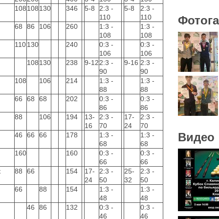
108
108
130
346
5-8
2:3 -
5-8
2:3 -
110
110
Фотог
68
86
106
260
1:3 -
1:3 -
108
108
110
130
240
0:3 -
0:3 -
106
106
108
130
238
9-12
2:3 -
9-16
2:3 -
90
90
108
106
214
1:3 -
1:3 -
88
88
66
68
68
202
0:3 -
0:3 -
86
86
88
106
194
13-
2:3 -
17-
2:3 -
16
70
24
70
Видео
46
66
66
178
1:3 -
1:3 -
68
68
160
160
0:3 -
0:3 -
66
66
к
88
66
154
17-
2:3 -
25-
2:3 -
24
50
32
50
66
88
154
1:3 -
1:3 -
48
48
46
86
132
0:3 -
0:3 -
46
46