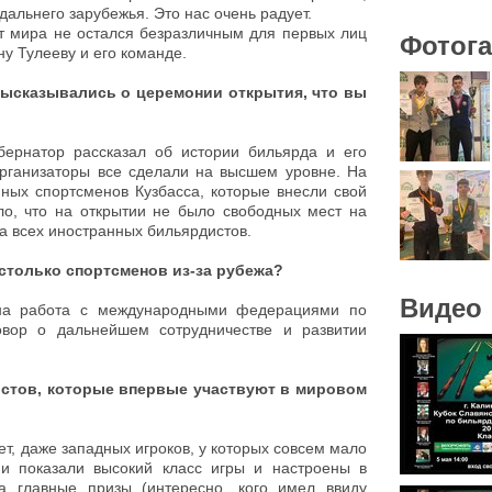
дальнего зарубежья. Это нас очень радует.
ат мира не остался безразличным для первых лиц
Фотог
у Тулееву и его команде.
высказывались о церемонии открытия, что вы
ернатор рассказал об истории бильярда и его
 организаторы все сделали на высшем уровне. На
нных спортсменов Кузбасса, которые внесли свой
ло, что на открытии не было свободных мест на
а всех иностранных бильярдистов.
столько спортсменов из-за рубежа?
Видео
на работа с международными федерациями по
овор о дальнейшем сотрудничестве и развитии
истов, которые впервые участвуют в мировом
ет, даже западных игроков, у которых совсем мало
ни показали высокий класс игры и настроены в
а главные призы (интересно, кого имел ввиду