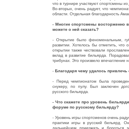
что в турнире участвуют спортсмены из 
Во-вторых, очень радует, что чемпион
области. Отдельная благодарность Аман
- Многие спортсмены восторженно 
можете о ней сказать?
- Открытие было феноменальным, губ
развитии. Хотелось бы отметить, что
открытии также чествовали прославле
вклад в развитие бильярда. Порадова
трибунах. Это произвело впечатление н
-
Благодаря чему удалось привлечь 
- Перед чемпионатом была проведе
снукеру, по пулу. Был заключен дог
русского бильярда.
- Что скажете про уровень бильярд
форуме по русскому бильярду?
- Уровень игры спортсменов очень раду
практики игры в русский бильярд. О
дальнейшем приезжать и бороться з