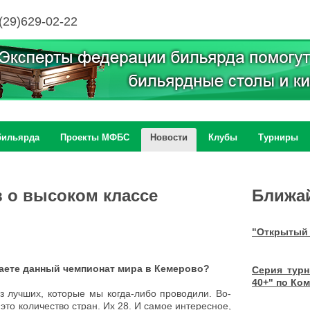
(29)629-02-22
бильярда
Проекты МФБС
Новости
Клубы
Турниры
 о высоком классе
Ближа
"Открытый 
аете данный чемпионат мира в Кемерово?
Серия тур
40+" по Ко
из лучших, которые мы когда-либо проводили. Во-
это количество стран. Их 28. И самое интересное,